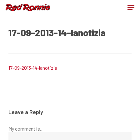
Skip
Men
to
main
Close
content
Menu
17-09-2013-14-lanotizia
17-09-2013-14-lanotizia
Leave a Reply
My comment is..