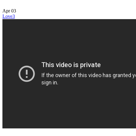
Apr
03
Love
3