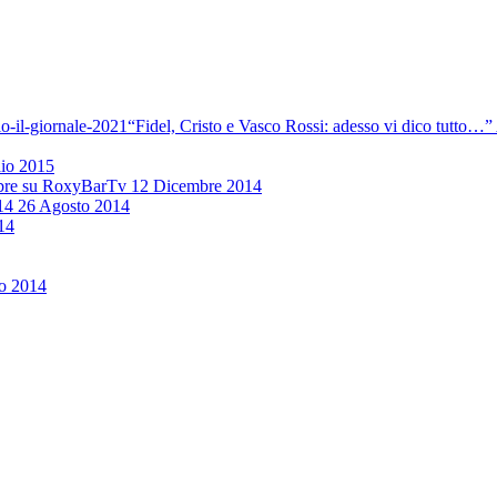
“Fidel, Cristo e Vasco Rossi: adesso vi dico tutto…” 
aio 2015
mbre su RoxyBarTv
12 Dicembre 2014
14
26 Agosto 2014
14
o 2014