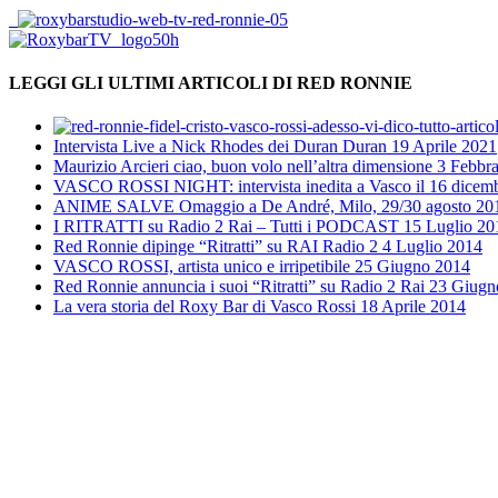
LEGGI GLI ULTIMI ARTICOLI DI RED RONNIE
Intervista Live a Nick Rhodes dei Duran Duran
19 Aprile 2021
Maurizio Arcieri ciao, buon volo nell’altra dimensione
3 Febbr
VASCO ROSSI NIGHT: intervista inedita a Vasco il 16 dice
ANIME SALVE Omaggio a De André, Milo, 29/30 agosto 20
I RITRATTI su Radio 2 Rai – Tutti i PODCAST
15 Luglio 20
Red Ronnie dipinge “Ritratti” su RAI Radio 2
4 Luglio 2014
VASCO ROSSI, artista unico e irripetibile
25 Giugno 2014
Red Ronnie annuncia i suoi “Ritratti” su Radio 2 Rai
23 Giugn
La vera storia del Roxy Bar di Vasco Rossi
18 Aprile 2014