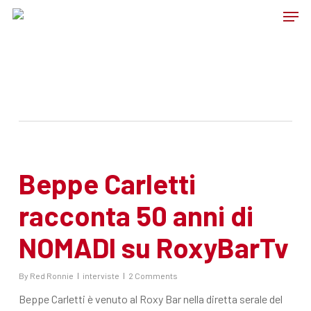
Skip
Men
to
main
content
Tag
Io vagabondo
Beppe Carletti
racconta 50 anni di
NOMADI su RoxyBarTv
By
Red Ronnie
interviste
2 Comments
Beppe Carletti è venuto al Roxy Bar nella diretta serale del