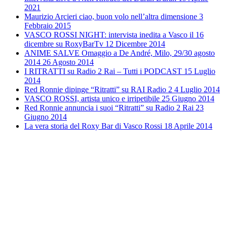
2021
Maurizio Arcieri ciao, buon volo nell’altra dimensione
3
Febbraio 2015
VASCO ROSSI NIGHT: intervista inedita a Vasco il 16
dicembre su RoxyBarTv
12 Dicembre 2014
ANIME SALVE Omaggio a De André, Milo, 29/30 agosto
2014
26 Agosto 2014
I RITRATTI su Radio 2 Rai – Tutti i PODCAST
15 Luglio
2014
Red Ronnie dipinge “Ritratti” su RAI Radio 2
4 Luglio 2014
VASCO ROSSI, artista unico e irripetibile
25 Giugno 2014
Red Ronnie annuncia i suoi “Ritratti” su Radio 2 Rai
23
Giugno 2014
La vera storia del Roxy Bar di Vasco Rossi
18 Aprile 2014