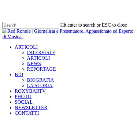
Skip
to
main
content
Hit enter to search or ESC to close
Close
Search
Menu
ARTICOLI
INTERVISTE
ARTICOLI
NEWS
REPORTAGE
BIO
BIOGRAFIA
LA STORIA
ROXYBARTV
PHOTO
SOCIAL
NEWSLETTER
CONTATTI
Tag