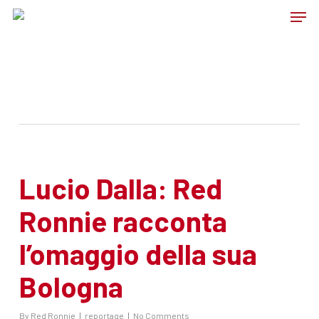
Skip
Men
to
main
content
Tag
RON
Lucio Dalla: Red
Ronnie racconta
l’omaggio della sua
Bologna
By
Red Ronnie
reportage
No Comments