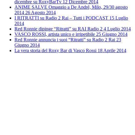
dicembre su RoxyBarTv
12 Dicembre 2014
ANIME SALVE Omaggio a De André, Milo, 29/30 agosto
2014
26 Agosto 2014
I RITRATTI su Radio 2 Rai – Tutti i PODCAST
15 Luglio
2014
Red Ronnie dipinge “Ritratti” su RAI Radio 2
4 Luglio 2014
VASCO ROSSI, artista unico e irripetibile
25 Giugno 2014
Red Ronnie annuncia i suoi “Ritratti” su Radio 2 Rai
23
Giugno 2014
La vera storia del Roxy Bar di Vasco Rossi
18 Aprile 2014