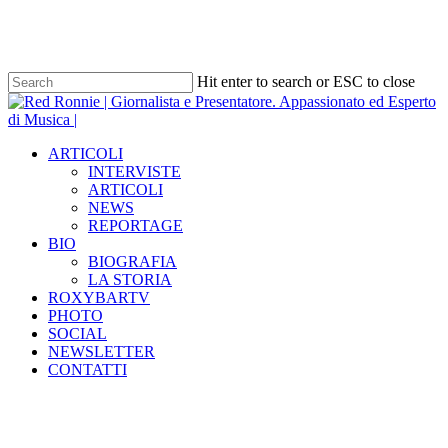
Skip
to
main
content
Hit enter to search or ESC to close
Close
Search
Menu
ARTICOLI
INTERVISTE
ARTICOLI
NEWS
REPORTAGE
BIO
BIOGRAFIA
LA STORIA
ROXYBARTV
PHOTO
SOCIAL
NEWSLETTER
CONTATTI
Tag