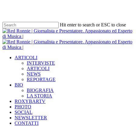
Skip
to
main
content
Hit enter to search or ESC to close
Close
Search
Menu
ARTICOLI
INTERVISTE
ARTICOLI
NEWS
REPORTAGE
BIO
BIOGRAFIA
LA STORIA
ROXYBARTV
PHOTO
SOCIAL
NEWSLETTER
CONTATTI