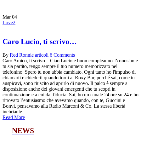
san luca
Mar
04
Love
2
Caro Lucio, ti scrivo…
By
Red Ronnie
articoli
6 Comments
Caro Amico, ti scrivo... Ciao Lucio e buon compleanno. Nonostante
tu sia partito, tengo sempre il tuo numero memorizzato nel
telefonino. Spero tu non abbia cambiato. Ogni tanto ho l'impulso di
chiamarti e chiederti quando torni al Roxy Bar, perché sai, come tu
auspicavi, sono riuscito ad aprirlo di nuovo. Il palco è sempre a
disposizione anche dei giovani emergenti che tu scopri in
continuazione e a cui dai fiducia. Sai, ho un canale 24 ore su 24 e ho
ritrovato l’entusiasmo che avevamo quando, con te, Guccini e
Bonvi, pensavamo alla Radio Marconi & Co. La stessa libertà
inebriante…
Read More
NEWS